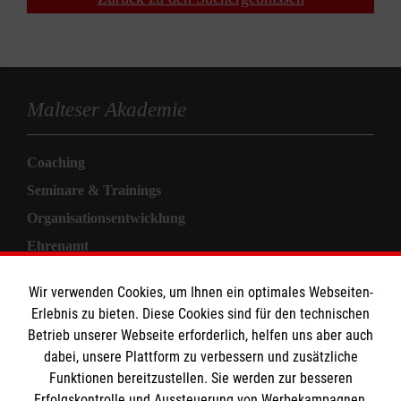
Malteser Akademie
Coaching
Seminare & Trainings
Organisationsentwicklung
Ehrenamt
Informationen
Wir verwenden Cookies, um Ihnen ein optimales Webseiten-
Erlebnis zu bieten. Diese Cookies sind für den technischen
Betrieb unserer Webseite erforderlich, helfen uns aber auch
Allgemeine Geschäftsbedingungen
dabei, unsere Plattform zu verbessern und zusätzliche
Kontakt
Funktionen bereitzustellen. Sie werden zur besseren
Erfolgskontrolle und Aussteuerung von Werbekampagnen,