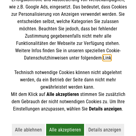
Impressum
wie z.B. Google Ads, eingesetzt. Das bedeutet, dass Cookies
Datenschutz
zur Personalisierung von Anzeigen verwendet werden. Sie
entscheiden selbst, welche Kategorien Sie zulassen
Malteser online
möchten. Beachten Sie jedoch, dass bei fehlender
Zustimmung gegebenenfalls nicht mehr alle
Funktionalitäten der Webseite zur Verfügung stehen.
Malteser Campus
Weitere Infos finden Sie in unseren speziellen Cookie-
Malteser E-Werk
Datenschutzhinweisen unter folgendem
Link
.
Geistliches Zentrum
Malteser Kommende
Technisch notwendige Cookies können nicht abgelehnt
werden, da ein Betrieb der Seite dann nicht mehr
Spendenkonto
gewährleistet werden kann.
Mit dem Klick auf
Alle akzeptieren
stimmen Sie zusätzlich
dem Gebrauch der nicht notwendigen Cookies zu. Um Ihre
Empfänger: Malteser Hilfsdienst e.V.
Einstellungen anzupassen, wählen Sie
Details anzeigen
.
IBAN: DE103 7060 120 120 120 001 2
BIC: GENODED1PAX
Alle ablehnen
Alle akzeptieren
Details anzeigen
Lehnt alle nicht-essentiellen Cookies ab
Akzeptiert alle Cookies einschließl
Öffnet detaillie