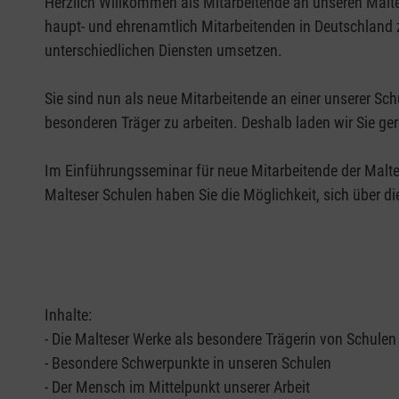
Herzlich Willkommen als Mitarbeitende an unseren Maltes
haupt- und ehrenamtlich Mitarbeitenden in Deutschland 
unterschiedlichen Diensten umsetzen.
Sie sind nun als neue Mitarbeitende an einer unserer Sc
besonderen Träger zu arbeiten. Deshalb laden wir Sie g
Im Einführungsseminar für neue Mitarbeitende der Malteser Schulen möchten wir Ihnen Auftrag und Selbstverständnis der Malteser vorstellen. Gemeinsam mit Kolleg:innen der
Malteser Schulen haben Sie die Möglichkeit, sich über di
Inhalte:
- Die Malteser Werke als besondere Trägerin von Schulen
- Besondere Schwerpunkte in unseren Schulen
- Der Mensch im Mittelpunkt unserer Arbeit