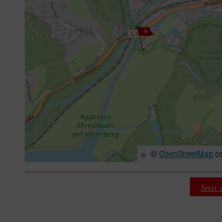
©
OpenStreetMap
co
+
−
⇧
Jetzt