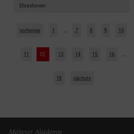
Ehreshoven
vorherige
1
…
7
8
9
10
11
12
13
14
15
16
…
18
nächste
Malteser Akademie