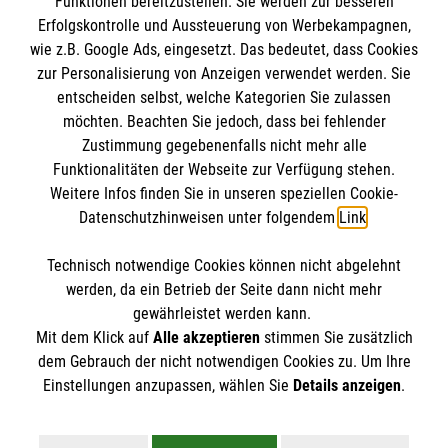
Funktionen bereitzustellen. Sie werden zur besseren
Erfolgskontrolle und Aussteuerung von Werbekampagnen,
Datenschutz
wie z.B. Google Ads, eingesetzt. Das bedeutet, dass Cookies
zur Personalisierung von Anzeigen verwendet werden. Sie
Malteser online
entscheiden selbst, welche Kategorien Sie zulassen
möchten. Beachten Sie jedoch, dass bei fehlender
Malteser Campus
Zustimmung gegebenenfalls nicht mehr alle
Funktionalitäten der Webseite zur Verfügung stehen.
Malteser E-Werk
Weitere Infos finden Sie in unseren speziellen Cookie-
Geistliches Zentrum
Datenschutzhinweisen unter folgendem
Link
.
Malteser Kommende
Technisch notwendige Cookies können nicht abgelehnt
Spendenkonto
werden, da ein Betrieb der Seite dann nicht mehr
gewährleistet werden kann.
Mit dem Klick auf
Alle akzeptieren
stimmen Sie zusätzlich
Empfänger: Malteser Hilfsdienst e.V.
dem Gebrauch der nicht notwendigen Cookies zu. Um Ihre
IBAN: DE103 7060 120 120 120 001 2
Einstellungen anzupassen, wählen Sie
Details anzeigen
.
BIC: GENODED1PAX