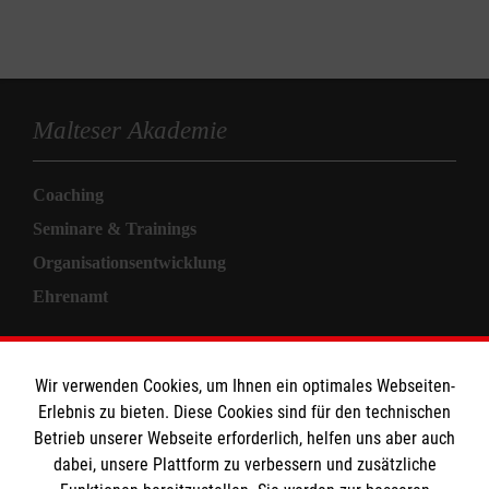
Malteser Akademie
Coaching
Seminare & Trainings
Organisationsentwicklung
Ehrenamt
Informationen
Wir verwenden Cookies, um Ihnen ein optimales Webseiten-
Erlebnis zu bieten. Diese Cookies sind für den technischen
Allgemeine Geschäftsbedingungen
Betrieb unserer Webseite erforderlich, helfen uns aber auch
Kontakt
dabei, unsere Plattform zu verbessern und zusätzliche
Impressum