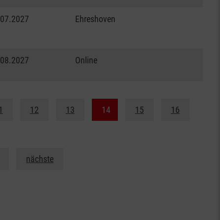
.07.2027
Ehreshoven
.08.2027
Online
1
12
13
14
15
16
nächste