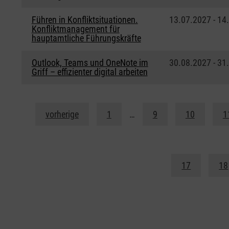
Führen in Konfliktsituationen.
13.07.2027 - 14
Konfliktmanagement für
hauptamtliche Führungskräfte
Outlook, Teams und OneNote im
30.08.2027 - 31
Griff – effizienter digital arbeiten
vorherige
1
…
9
10
1
17
18