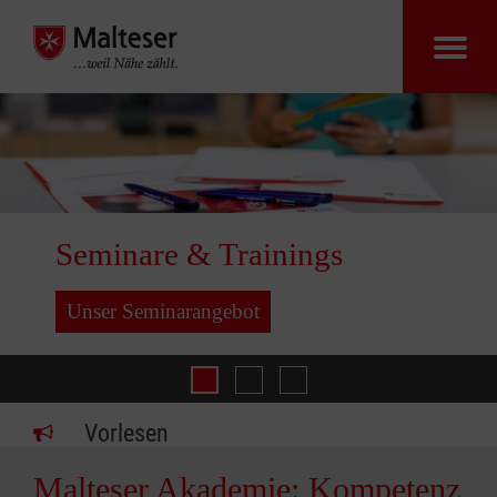
Seminare & Trainings
Unser Seminarangebot
Coaching
Organisations­e
Training
Vorlesen
Malteser Akademie: Kompetenz