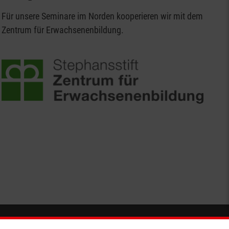
liederung Langenfeld
 unserer Führungskräfteentwicklung hat sich ein Team
Für unsere Seminare im Norden kooperieren wir mit dem
rainer der Akademie genauso gehört wie jeder
Zentrum für Erwachsenenbildung.
artage auch genutzt werden, um vertrauensvoll
num zu besprechen. Kurzum: Wir haben die letzten
nd freuen uns auch auf weitere Jahre enge
Malteser Akademie in der Führungskräfteentwicklung
ksgeschäftsführer Hannover
Spendenkonto