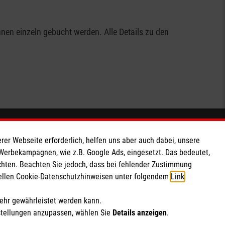
en einzeln gebucht werden. Alle Details zu den
Spendenkonto
rer Webseite erforderlich, helfen uns aber auch dabei, unsere
 Werbekampagnen, wie z.B. Google Ads, eingesetzt. Das bedeutet,
Empfänger: Malteser Hilfsdienst e.V.
chten. Beachten Sie jedoch, dass bei fehlender Zustimmung
IBAN: DE103 7060 120 120 120 001 2
ziellen Cookie-Datenschutzhinweisen unter folgendem
Link
.
BIC: GENODED1PAX
mehr gewährleistet werden kann.
stellungen anzupassen, wählen Sie
Details anzeigen
.
Soziale Netzwerke