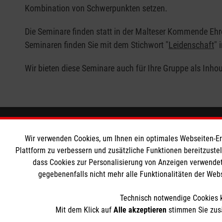
Kombination von Schwerpunkten setzen.
Die Seminare finden statt in der Malteser Kommende Ehr
Seminaren finden Sie mit dem Stichwort "
Leidenschaft
" 
Wir bieten diese Seminare auch für Ihre Gruppe als Inhou
Malteser Akademie
Informat
Wir verwenden Cookies, um Ihnen ein optimales Webseiten-Erle
Plattform zu verbessern und zusätzliche Funktionen bereitzuste
Coaching
Allgemeine 
dass Cookies zur Personalisierung von Anzeigen verwendet
Seminare & Trainings
Kontakt
gegebenenfalls nicht mehr alle Funktionalitäten der Web
Organisationsentwicklung
Impressum
Technisch notwendige Cookies k
Ehrenamt
Datenschut
Mit dem Klick auf
Alle akzeptieren
stimmen Sie zusä