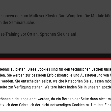
eshoven oder im Malteser Kloster Bad Wimpfen. Die Module könn
in der Seminarsuche.
se-Training vor Ort an.
Sprechen Sie uns an
!
ionen
Malteser online
bnis zu bieten. Diese Cookies sind für den technischen Betrieb unse
llen. Sie werden zur besseren Erfolgskontrolle und Aussteuerung von
Geschäftsbedingungen
Malteser Campus
 werden. Sie entscheiden selbst, welche Kategorien Sie zulassen mö
Malteser E-Werk
seite zur Verfügung stehen. Weitere Infos finden Sie in unseren spe
Geistliches Zentrum
önnen nicht abgelehnt werden, da ein Betrieb der Seite dann nicht 
z
Malteser Kommende
tzlich dem Gebrauch der nicht notwendigen Cookies zu. Um Ihre Ein