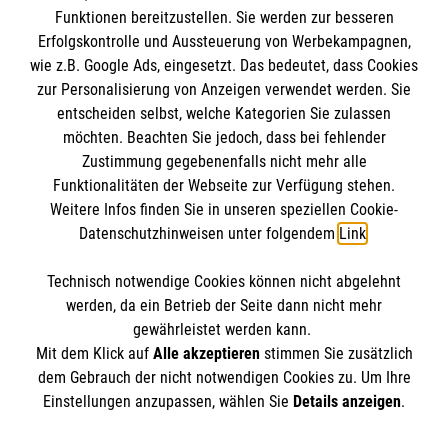
Kontakt
Funktionen bereitzustellen. Sie werden zur besseren
Erfolgskontrolle und Aussteuerung von Werbekampagnen,
Impressum
wie z.B. Google Ads, eingesetzt. Das bedeutet, dass Cookies
Datenschutz
zur Personalisierung von Anzeigen verwendet werden. Sie
entscheiden selbst, welche Kategorien Sie zulassen
Malteser online
möchten. Beachten Sie jedoch, dass bei fehlender
Zustimmung gegebenenfalls nicht mehr alle
Funktionalitäten der Webseite zur Verfügung stehen.
Malteser Campus
Weitere Infos finden Sie in unseren speziellen Cookie-
Malteser E-Werk
Datenschutzhinweisen unter folgendem
Link
.
Geistliches Zentrum
Malteser Kommende
Technisch notwendige Cookies können nicht abgelehnt
werden, da ein Betrieb der Seite dann nicht mehr
Spendenkonto
gewährleistet werden kann.
Mit dem Klick auf
Alle akzeptieren
stimmen Sie zusätzlich
dem Gebrauch der nicht notwendigen Cookies zu. Um Ihre
Empfänger: Malteser Hilfsdienst e.V.
Einstellungen anzupassen, wählen Sie
Details anzeigen
.
IBAN: DE103 7060 120 120 120 001 2