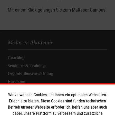
Mit einem Klick gelangen Sie zum
Malteser Campus
!
Malteser Akademie
Coaching
Seminare & Trainings
Organisationsentwicklung
Ehrenamt
Informationen
Wir verwenden Cookies, um Ihnen ein optimales Webseiten-
Erlebnis zu bieten. Diese Cookies sind für den technischen
Betrieb unserer Webseite erforderlich, helfen uns aber auch
Allgemeine Geschäftsbedingungen
dabei, unsere Plattform zu verbessern und zusätzliche