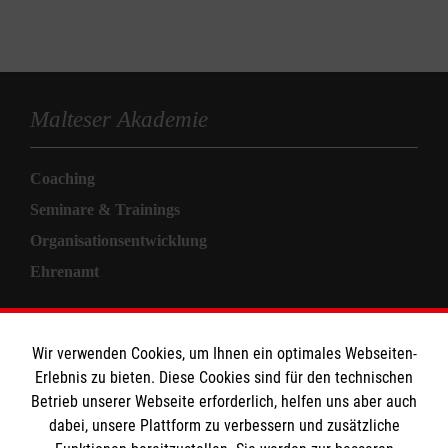
Malteser Akademie
Coaching
Seminare & Trainings
Organisationsentwicklung
Ehrenamt
Informationen
Wir verwenden Cookies, um Ihnen ein optimales Webseiten-
Erlebnis zu bieten. Diese Cookies sind für den technischen
Allgemeine Geschäftsbedingungen
Betrieb unserer Webseite erforderlich, helfen uns aber auch
Kontakt
dabei, unsere Plattform zu verbessern und zusätzliche
Impressum