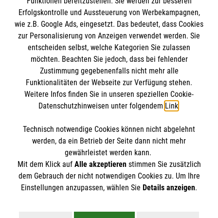
Funktionen bereitzustellen. Sie werden zur besseren
Erfolgskontrolle und Aussteuerung von Werbekampagnen,
Datenschutz
wie z.B. Google Ads, eingesetzt. Das bedeutet, dass Cookies
zur Personalisierung von Anzeigen verwendet werden. Sie
Malteser online
entscheiden selbst, welche Kategorien Sie zulassen
möchten. Beachten Sie jedoch, dass bei fehlender
Malteser Campus
Zustimmung gegebenenfalls nicht mehr alle
Funktionalitäten der Webseite zur Verfügung stehen.
Malteser E-Werk
Weitere Infos finden Sie in unseren speziellen Cookie-
Geistliches Zentrum
Datenschutzhinweisen unter folgendem
Link
.
Malteser Kommende
Technisch notwendige Cookies können nicht abgelehnt
Spendenkonto
werden, da ein Betrieb der Seite dann nicht mehr
gewährleistet werden kann.
Mit dem Klick auf
Alle akzeptieren
stimmen Sie zusätzlich
Empfänger: Malteser Hilfsdienst e.V.
dem Gebrauch der nicht notwendigen Cookies zu. Um Ihre
IBAN: DE103 7060 120 120 120 001 2
Einstellungen anzupassen, wählen Sie
Details anzeigen
.
BIC: GENODED1PAX