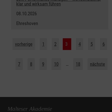
klar und wirksam führen
08.10.2026
Ehreshoven
vorherige
1
2
3
4
5
6
7
8
9
10
…
18
nächste
Malteser Akademie