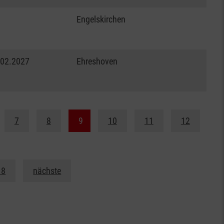
Engelskirchen
.02.2027
Ehreshoven
7
8
9
10
11
12
18
nächste