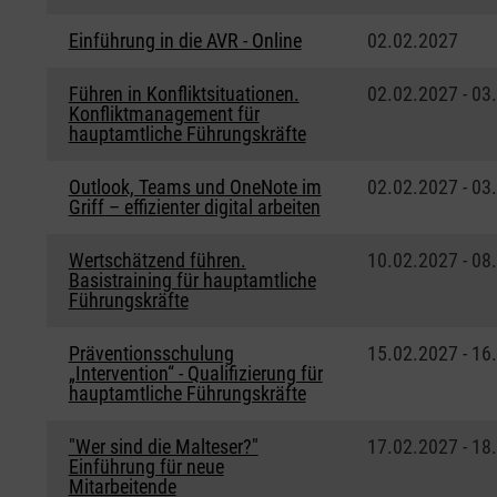
Einführung in die AVR - Online
02.02.2027
Führen in Konfliktsituationen.
02.02.2027 - 03
Konfliktmanagement für
hauptamtliche Führungskräfte
Outlook, Teams und OneNote im
02.02.2027 - 03
Griff – effizienter digital arbeiten
Wertschätzend führen.
10.02.2027 - 08
Basistraining für hauptamtliche
Führungskräfte
Präventionsschulung
15.02.2027 - 16
„Intervention“ - Qualifizierung für
hauptamtliche Führungskräfte
"Wer sind die Malteser?"
17.02.2027 - 18
Einführung für neue
Mitarbeitende