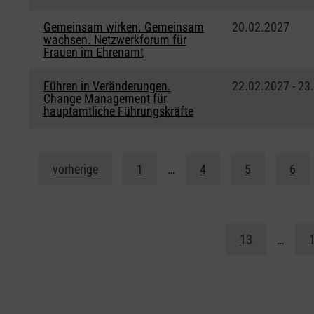
Gemeinsam wirken. Gemeinsam
20.02.2027
wachsen. Netzwerkforum für
Frauen im Ehrenamt
Führen in Veränderungen.
22.02.2027 - 23
Change Management für
hauptamtliche Führungskräfte
vorherige
1
…
4
5
6
13
…