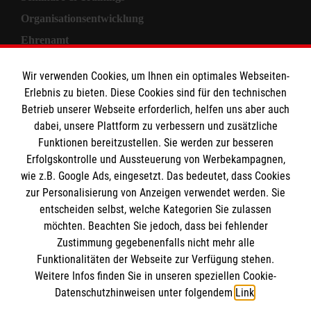
Organisationsentwicklung
Ehrenamt
Informationen
Wir verwenden Cookies, um Ihnen ein optimales Webseiten-
Erlebnis zu bieten. Diese Cookies sind für den technischen
Betrieb unserer Webseite erforderlich, helfen uns aber auch
Allgemeine Geschäftsbedingungen
dabei, unsere Plattform zu verbessern und zusätzliche
Kontakt
Funktionen bereitzustellen. Sie werden zur besseren
Erfolgskontrolle und Aussteuerung von Werbekampagnen,
Impressum
wie z.B. Google Ads, eingesetzt. Das bedeutet, dass Cookies
Datenschutz
zur Personalisierung von Anzeigen verwendet werden. Sie
entscheiden selbst, welche Kategorien Sie zulassen
Malteser online
möchten. Beachten Sie jedoch, dass bei fehlender
Zustimmung gegebenenfalls nicht mehr alle
Funktionalitäten der Webseite zur Verfügung stehen.
Malteser Campus
Weitere Infos finden Sie in unseren speziellen Cookie-
Malteser E-Werk
Datenschutzhinweisen unter folgendem
Link
.
Geistliches Zentrum